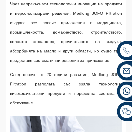
Чрез непрекъснати технологични иновации на продукти
и персонализирани решения, Medlong JOFO Filtration
създава все повече приложения в медицината,
промишлеността, домакинството, строителството,
селското стопанство, пречистването на въздуха,
абсорбцията на масло и други области, но също така
предоставя систематични решения за приложение.
След повече от 20 години развитие, Medlong JOFO
Filtration разполага със зряла технология,
висококачествени продукти и перфектна система за
обслужване.