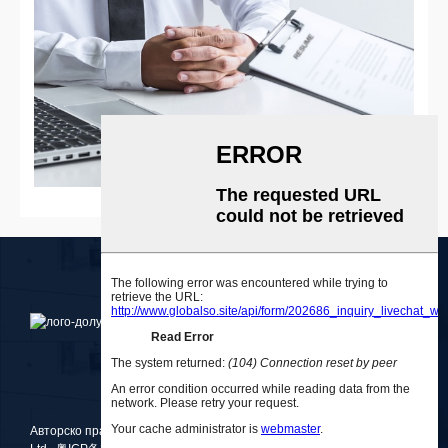
Авторско право © 2010-2025 Medlong (Guangzhou) Holdings Co.,